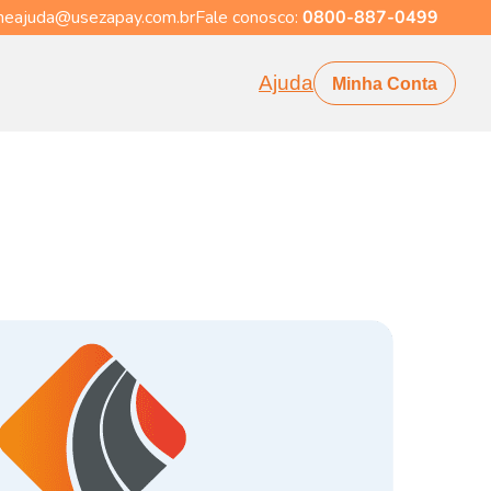
eajuda@usezapay.com.br
Fale conosco:
0800-887-0499
Ajuda
Minha Conta