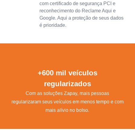
com certificado de segurança PCI e
reconhecimento do Reclame Aqui e
Google. Aqui a proteção de seus dados
é prioridade.
+600 mil veículos
regularizados
Com as soluções Zapay, mais pessoas
regularizaram seus veículos em menos tempo e com
mais alívio no bolso.