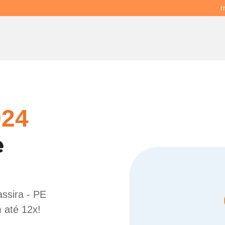
m
024
e
assira - PE
 até 12x!