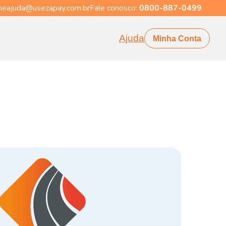
eajuda@usezapay.com.br
Fale conosco:
0800-887-0499
Ajuda
Minha Conta