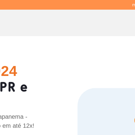
m
024
PR e
Capanema -
o em até 12x!