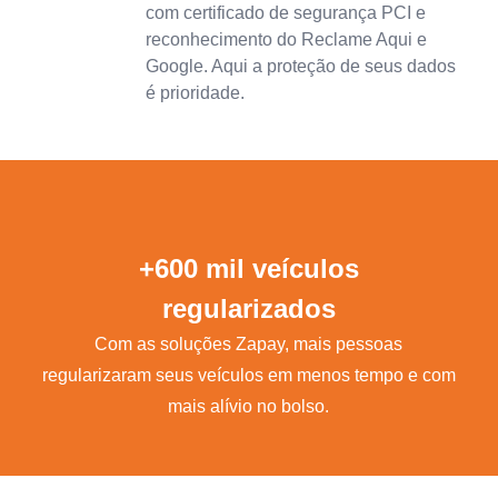
com certificado de segurança PCI e
reconhecimento do Reclame Aqui e
Google. Aqui a proteção de seus dados
é prioridade.
+600 mil veículos
regularizados
Com as soluções Zapay, mais pessoas
regularizaram seus veículos em menos tempo e com
mais alívio no bolso.