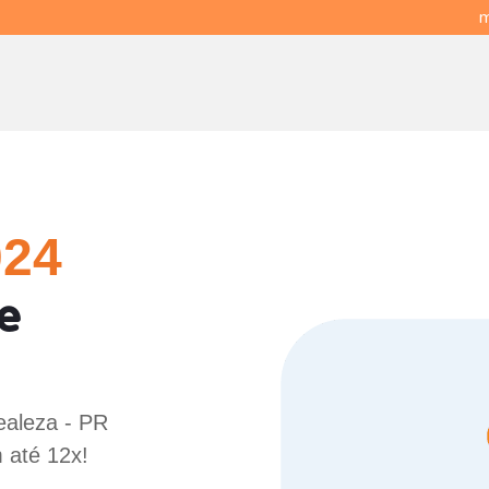
m
024
e
ealeza - PR
 até 12x!