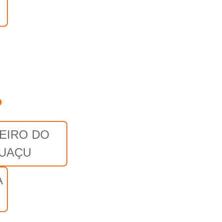
o
EIRO DO
GUAÇU
A