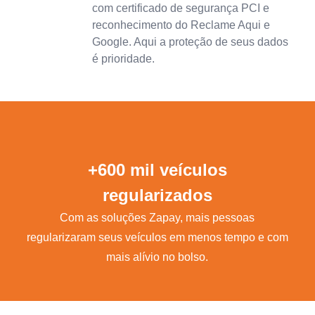
com certificado de segurança PCI e
reconhecimento do Reclame Aqui e
Google. Aqui a proteção de seus dados
é prioridade.
+600 mil veículos
regularizados
Com as soluções Zapay, mais pessoas
regularizaram seus veículos em menos tempo e com
mais alívio no bolso.