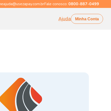
eajuda@usezapay.com.br
Fale conosco:
0800-887-0499
Ajuda
Minha Conta