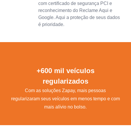
com certificado de segurança PCI e
reconhecimento do Reclame Aqui e
Google. Aqui a proteção de seus dados
é prioridade.
+600 mil veículos
regularizados
Com as soluções Zapay, mais pessoas
regularizaram seus veículos em menos tempo e com
mais alívio no bolso.