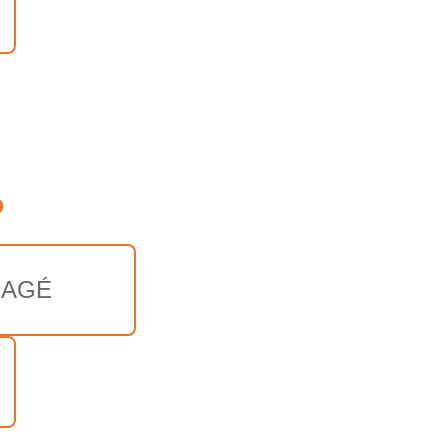
o
AGÉ