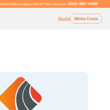
eajuda@usezapay.com.br
Fale conosco:
0800-887-0499
Ajuda
Minha Conta