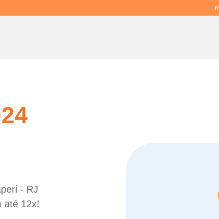
m
024
peri - RJ
 até 12x!