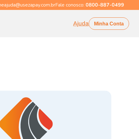
eajuda@usezapay.com.br
Fale conosco:
0800-887-0499
Ajuda
Minha Conta