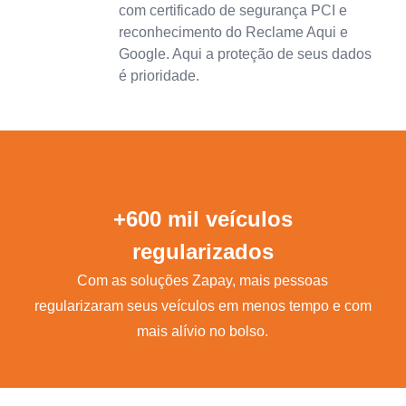
com certificado de segurança PCI e
reconhecimento do Reclame Aqui e
Google. Aqui a proteção de seus dados
é prioridade.
+600 mil veículos
regularizados
Com as soluções Zapay, mais pessoas
regularizaram seus veículos em menos tempo e com
mais alívio no bolso.