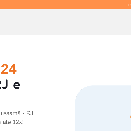
m
024
J e
Quissamã - RJ
 até 12x!