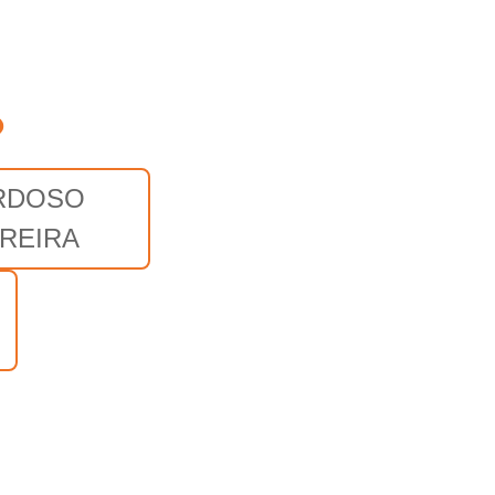
o
RDOSO
REIRA