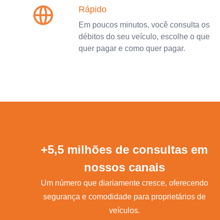
Rápido
Em poucos minutos, você consulta os
débitos do seu veículo, escolhe o que
quer pagar e como quer pagar.
+5,5 milhões de consultas em
nossos canais
Um número que diariamente cresce, oferecendo
segurança e comodidade para proprietários de
veículos.