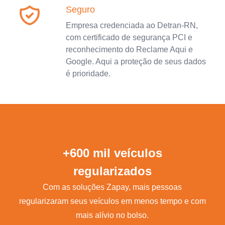
Seguro
Empresa credenciada ao Detran-RN,
com certificado de segurança PCI e
reconhecimento do Reclame Aqui e
Google. Aqui a proteção de seus dados
é prioridade.
+600 mil veículos
regularizados
Com as soluções Zapay, mais pessoas
regularizaram seus veículos em menos tempo e com
mais alívio no bolso.