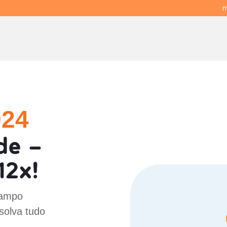
m
024
de -
12x!
Campo
solva tudo