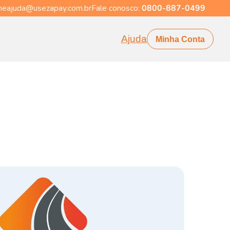
eajuda@usezapay.com.br
Fale conosco:
0800-887-0499
Ajuda
Minha Conta