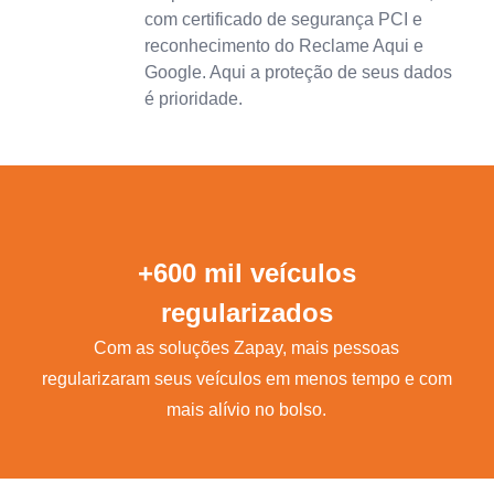
com certificado de segurança PCI e
reconhecimento do Reclame Aqui e
Google. Aqui a proteção de seus dados
é prioridade.
+600 mil veículos
regularizados
Com as soluções Zapay, mais pessoas
regularizaram seus veículos em menos tempo e com
mais alívio no bolso.