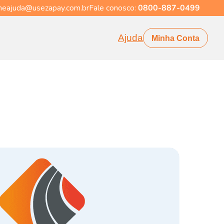
eajuda@usezapay.com.br
Fale conosco:
0800-887-0499
Ajuda
Minha Conta