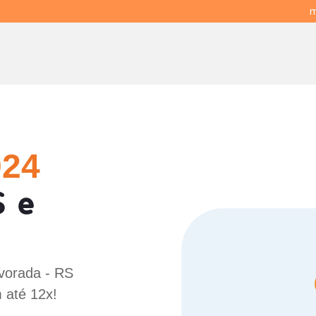
m
024
S e
lvorada - RS
 até 12x!