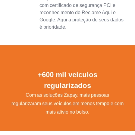
com certificado de segurança PCI e
reconhecimento do Reclame Aqui e
Google. Aqui a proteção de seus dados
é prioridade.
+600 mil veículos
regularizados
Com as soluções Zapay, mais pessoas
regularizaram seus veículos em menos tempo e com
mais alívio no bolso.