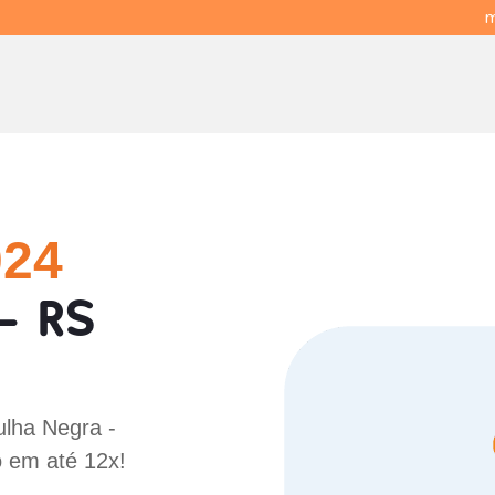
m
024
- RS
!
ulha Negra -
o em até 12x!