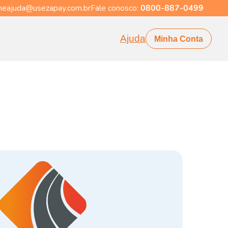
eajuda@usezapay.com.br
Fale conosco:
0800-887-0499
Ajuda
Minha Conta