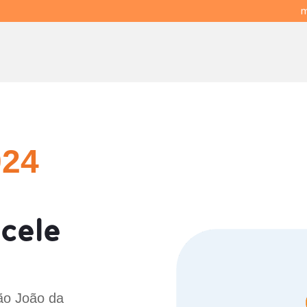
m
024
cele
ão João da