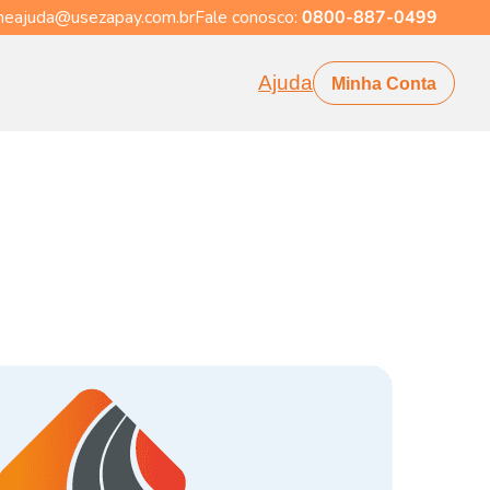
eajuda@usezapay.com.br
Fale conosco:
0800-887-0499
Ajuda
Minha Conta