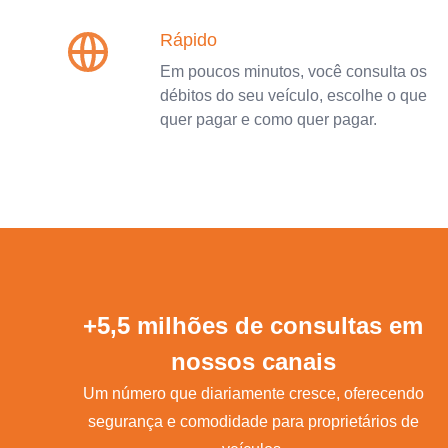
Rápido
Em poucos minutos, você consulta os
débitos do seu veículo, escolhe o que
quer pagar e como quer pagar.
+5,5 milhões de consultas em
nossos canais
Um número que diariamente cresce, oferecendo
segurança e comodidade para proprietários de