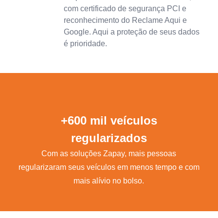
com certificado de segurança PCI e
reconhecimento do Reclame Aqui e
Google. Aqui a proteção de seus dados
é prioridade.
+600 mil veículos
regularizados
Com as soluções Zapay, mais pessoas
regularizaram seus veículos em menos tempo e com
mais alívio no bolso.