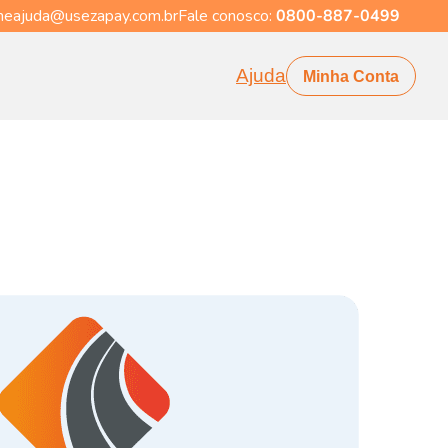
eajuda@usezapay.com.br
Fale conosco:
0800-887-0499
Ajuda
Minha Conta