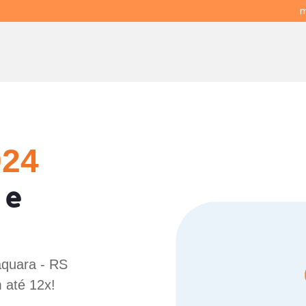
m
024
 e
aquara - RS
 até 12x!