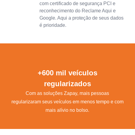
com certificado de segurança PCI e
reconhecimento do Reclame Aqui e
Google. Aqui a proteção de seus dados
é prioridade.
+600 mil veículos
regularizados
Com as soluções Zapay, mais pessoas
regularizaram seus veículos em menos tempo e com
mais alívio no bolso.