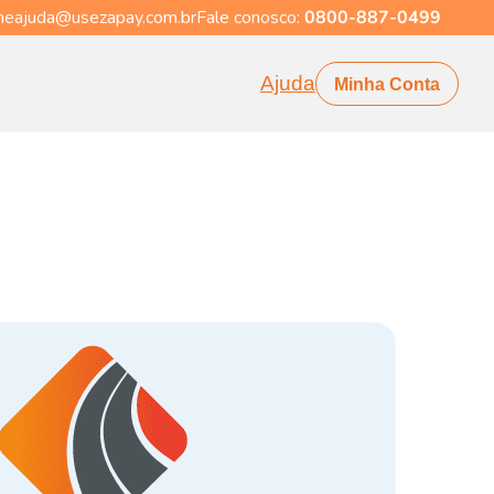
eajuda@usezapay.com.br
Fale conosco:
0800-887-0499
Ajuda
Minha Conta