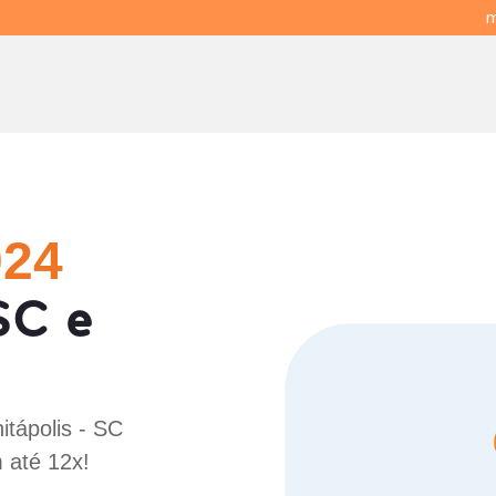
m
024
SC e
itápolis - SC
 até 12x!