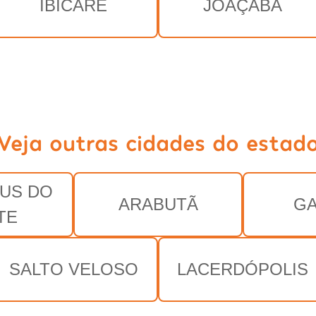
IBICARÉ
JOAÇABA
Veja outras cidades do estad
US DO
ARABUTÃ
GA
TE
SALTO VELOSO
LACERDÓPOLIS