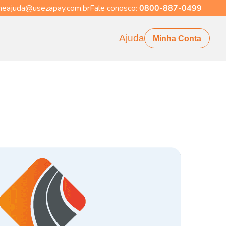
eajuda@usezapay.com.br
Fale conosco:
0800-887-0499
Ajuda
Minha Conta