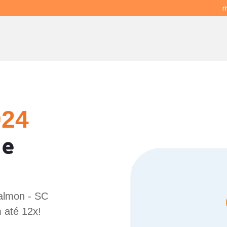
m
024
 e
Calmon - SC
 até 12x!