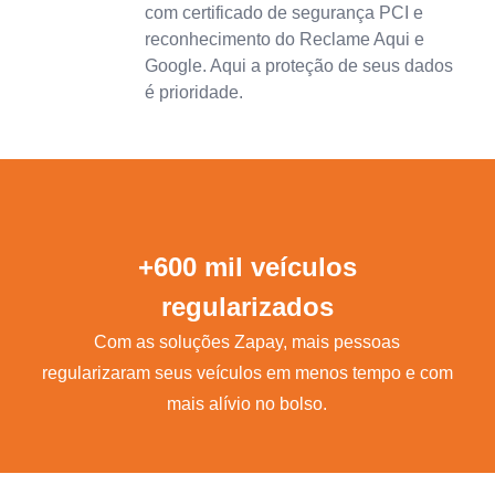
com certificado de segurança PCI e
reconhecimento do Reclame Aqui e
Google. Aqui a proteção de seus dados
é prioridade.
+600 mil veículos
regularizados
Com as soluções Zapay, mais pessoas
regularizaram seus veículos em menos tempo e com
mais alívio no bolso.