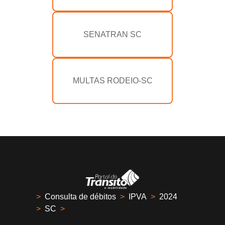
SENATRAN SC
MULTAS RODEIO-SC
>
Consulta de débitos
>
IPVA
>
2024
>
SC
>