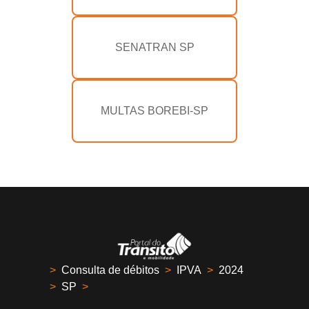
SENATRAN SP
MULTAS BOREBI-SP
>
Consulta de débitos
>
IPVA
>
2024
>
SP
>