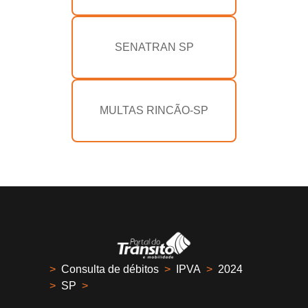
SENATRAN SP
MULTAS RINCÃO-SP
>
Consulta de débitos
>
IPVA
>
2024
>
SP
>