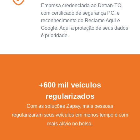
Empresa credenciada ao Detran-TO,
com certificado de segurança PCI e
reconhecimento do Reclame Aqui e
Google. Aqui a proteção de seus dados
é prioridade.
+600 mil veículos
regularizados
Com as soluções Zapay, mais pessoas
regularizaram seus veículos em menos tempo e com
mais alívio no bolso.