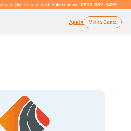
eajuda@usezapay.com.br
Fale conosco:
0800-887-0499
Ajuda
Minha Conta