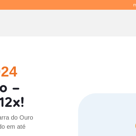
m
024
o -
12x!
arra do Ouro
do em até