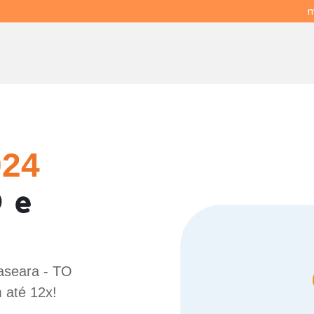
m
024
 e
aseara - TO
 até 12x!