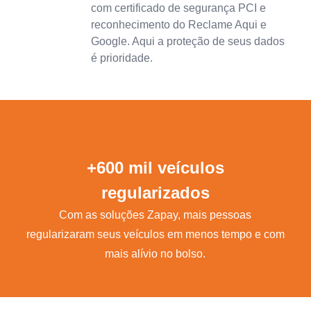
com certificado de segurança PCI e
reconhecimento do Reclame Aqui e
Google. Aqui a proteção de seus dados
é prioridade.
+600 mil veículos
regularizados
Com as soluções Zapay, mais pessoas
regularizaram seus veículos em menos tempo e com
mais alívio no bolso.