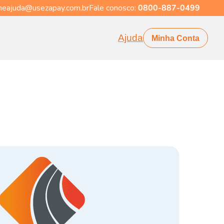
eajuda@usezapay.com.br
Fale conosco:
0800-887-0499
Ajuda
Minha Conta