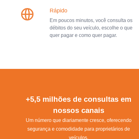
Rápido
Em poucos minutos, você consulta os
débitos do seu veículo, escolhe o que
quer pagar e como quer pagar.
+5,5 milhões de consultas em
nossos canais
Um número que diariamente cresce, oferecendo
segurança e comodidade para proprietários de
veículos.