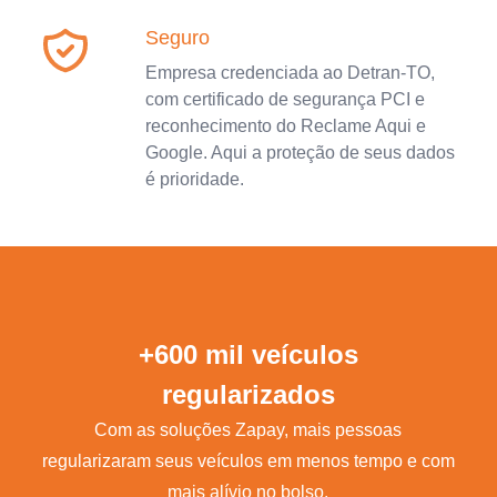
Seguro
Empresa credenciada ao Detran-TO,
com certificado de segurança PCI e
reconhecimento do Reclame Aqui e
Google. Aqui a proteção de seus dados
é prioridade.
+600 mil veículos
regularizados
Com as soluções Zapay, mais pessoas
regularizaram seus veículos em menos tempo e com
mais alívio no bolso.