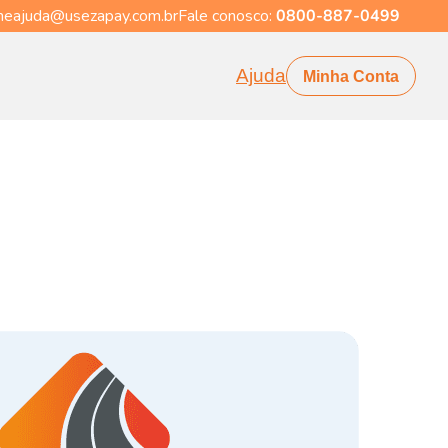
eajuda@usezapay.com.br
Fale conosco:
0800-887-0499
Ajuda
Minha Conta