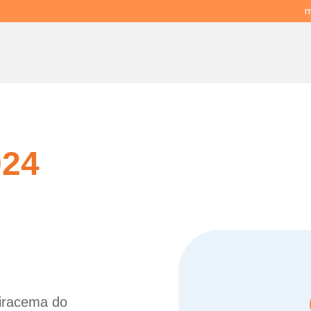
m
024
Miracema do