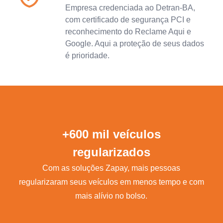
Empresa credenciada ao Detran-BA,
com certificado de segurança PCI e
reconhecimento do Reclame Aqui e
Google. Aqui a proteção de seus dados
é prioridade.
+600 mil veículos
regularizados
Com as soluções Zapay, mais pessoas
regularizaram seus veículos em menos tempo e com
mais alívio no bolso.