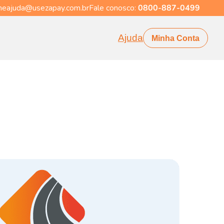
eajuda@usezapay.com.br
Fale conosco:
0800-887-0499
Ajuda
Minha Conta