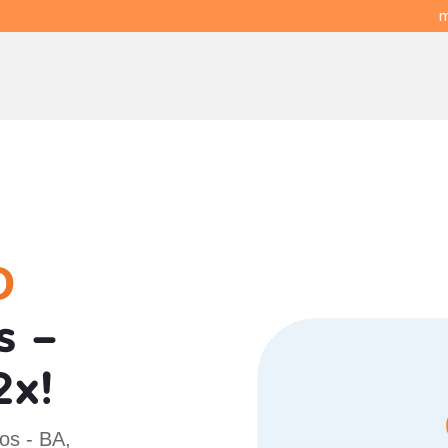
m
O
s -
2x!
os - BA,