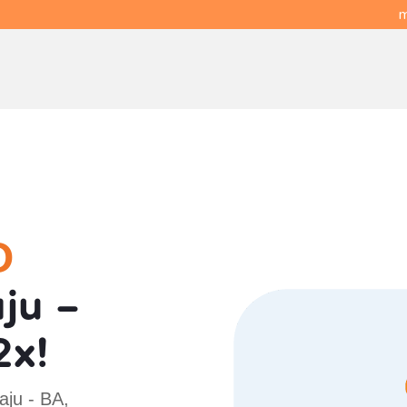
m
O
ju -
2x!
aju - BA,