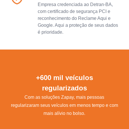
Empresa credenciada ao Detran-BA,
com certificado de segurança PCI e
reconhecimento do Reclame Aqui e
Google. Aqui a proteção de seus dados
é prioridade.
+600 mil veículos
regularizados
Com as soluções Zapay, mais pessoas
regularizaram seus veículos em menos tempo e com
mais alívio no bolso.