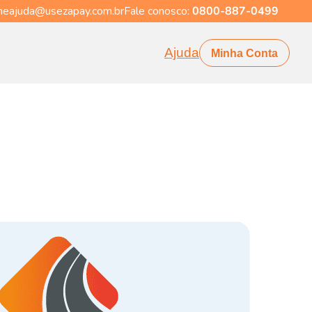
eajuda@usezapay.com.br
Fale conosco:
0800-887-0499
Ajuda
Minha Conta