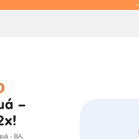
m
O
uá -
2x!
guá - BA,