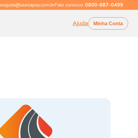
eajuda@usezapay.com.br
Fale conosco:
0800-887-0499
Ajuda
Minha Conta