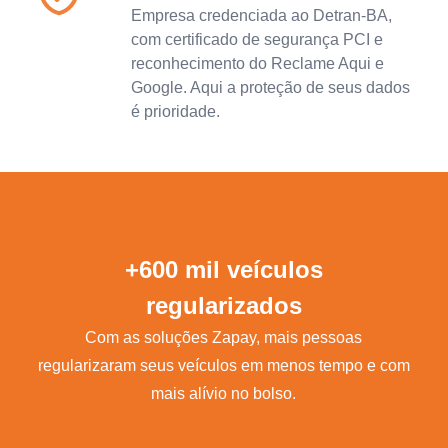
Empresa credenciada ao Detran-BA,
com certificado de segurança PCI e
reconhecimento do Reclame Aqui e
Google. Aqui a proteção de seus dados
é prioridade.
+600 mil veículos
regularizados
Com as soluções Zapay, mais pessoas
regularizaram seus veículos em menos tempo e com
mais alívio no bolso.