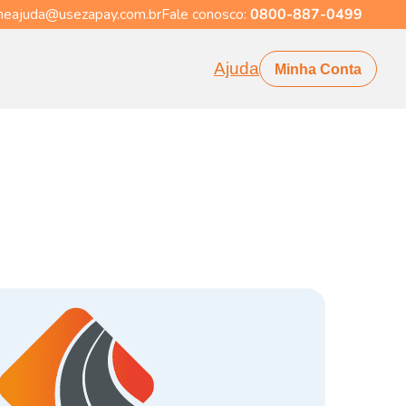
eajuda@usezapay.com.br
Fale conosco:
0800-887-0499
Ajuda
Minha Conta