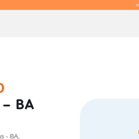
m
O
 - BA
s - BA,