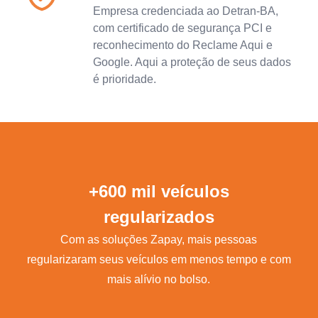
Empresa credenciada ao Detran-BA,
com certificado de segurança PCI e
reconhecimento do Reclame Aqui e
Google. Aqui a proteção de seus dados
é prioridade.
+600 mil veículos
regularizados
Com as soluções Zapay, mais pessoas
regularizaram seus veículos em menos tempo e com
mais alívio no bolso.