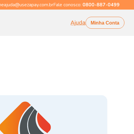
eajuda@usezapay.com.br
Fale conosco:
0800-887-0499
Ajuda
Minha Conta