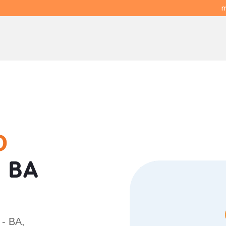
m
O
 BA
 - BA,