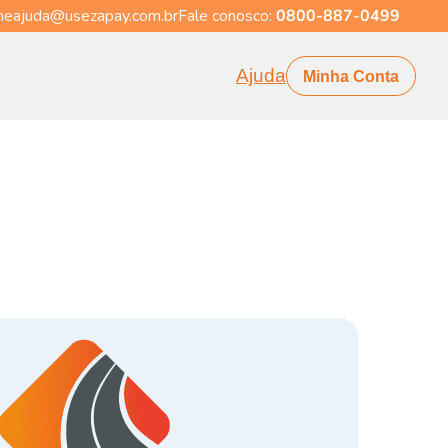
eajuda@usezapay.com.br
Fale conosco:
0800-887-0499
Ajuda
Minha Conta