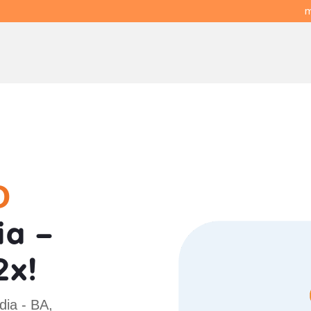
m
O
ia -
2x!
dia - BA,