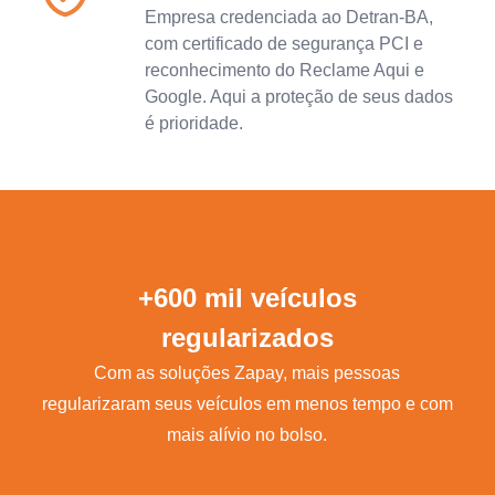
Empresa credenciada ao Detran-BA,
com certificado de segurança PCI e
reconhecimento do Reclame Aqui e
Google. Aqui a proteção de seus dados
é prioridade.
+600 mil veículos
regularizados
Com as soluções Zapay, mais pessoas
regularizaram seus veículos em menos tempo e com
mais alívio no bolso.