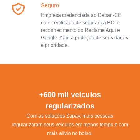
Seguro
Empresa credenciada ao Detran-CE,
com certificado de segurança PCI e
reconhecimento do Reclame Aqui e
Google. Aqui a proteção de seus dados
é prioridade.
+600 mil veículos
regularizados
Com as soluções Zapay, mais pessoas
regularizaram seus veículos em menos tempo e com
mais alívio no bolso.