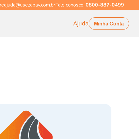
eajuda@usezapay.com.br
Fale conosco:
0800-887-0499
Ajuda
Minha Conta