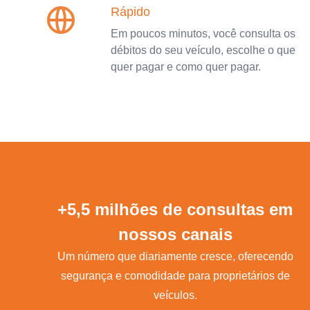
Rápido
Em poucos minutos, você consulta os
débitos do seu veículo, escolhe o que
quer pagar e como quer pagar.
+5,5 milhões de consultas em
nossos canais
Um número que diariamente cresce, oferecendo
segurança e comodidade para proprietários de
veículos.