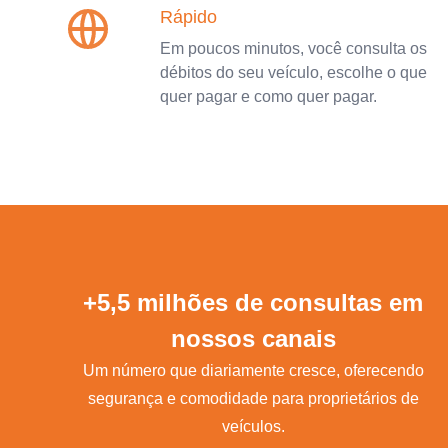
Rápido
Em poucos minutos, você consulta os
débitos do seu veículo, escolhe o que
quer pagar e como quer pagar.
+5,5 milhões de consultas em
nossos canais
Um número que diariamente cresce, oferecendo
segurança e comodidade para proprietários de
veículos.