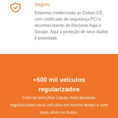
Seguro
Empresa credenciada ao Detran-CE,
com certificado de segurança PCI e
reconhecimento do Reclame Aqui e
Google. Aqui a proteção de seus dados
é prioridade.
+600 mil veículos
regularizados
Com as soluções Zapay, mais pessoas
regularizaram seus veículos em menos tempo e com
mais alívio no bolso.