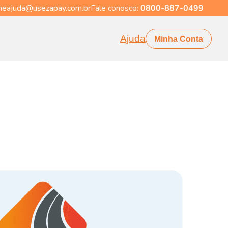
eajuda@usezapay.com.br
Fale conosco:
0800-887-0499
Ajuda
Minha Conta