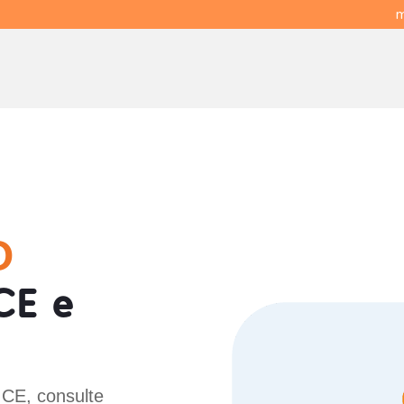
m
O
CE e
 CE, consulte