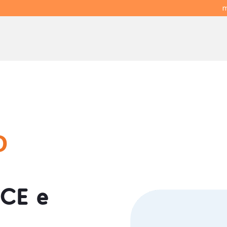
m
O
CE e