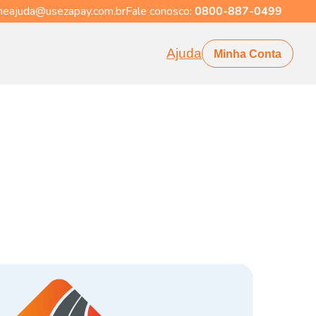
eajuda@usezapay.com.br
Fale conosco:
0800-887-0499
Ajuda
Minha Conta