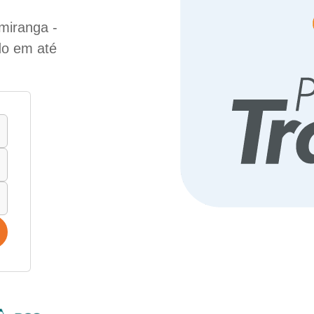
miranga -
do em até