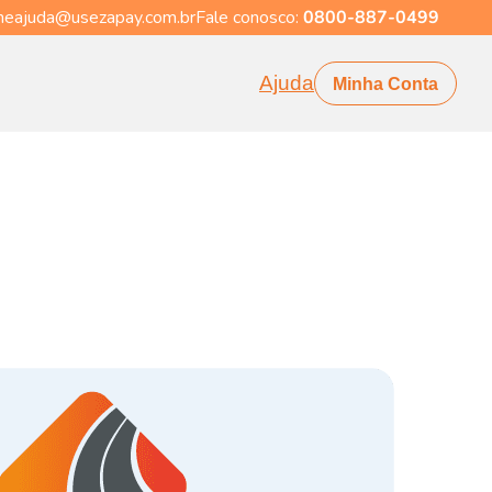
eajuda@usezapay.com.br
Fale conosco:
0800-887-0499
Ajuda
Minha Conta