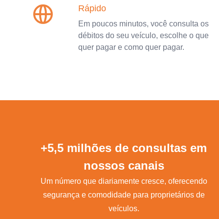
Rápido
Em poucos minutos, você consulta os
débitos do seu veículo, escolhe o que
quer pagar e como quer pagar.
+5,5 milhões de consultas em
nossos canais
Um número que diariamente cresce, oferecendo
segurança e comodidade para proprietários de
veículos.