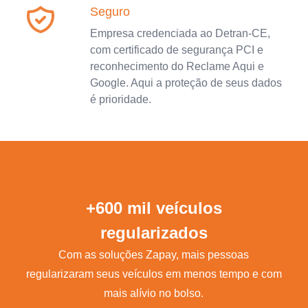
Seguro
Empresa credenciada ao Detran-CE,
com certificado de segurança PCI e
reconhecimento do Reclame Aqui e
Google. Aqui a proteção de seus dados
é prioridade.
+600 mil veículos
regularizados
Com as soluções Zapay, mais pessoas
regularizaram seus veículos em menos tempo e com
mais alívio no bolso.