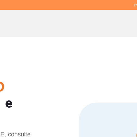
m
O
 e
E, consulte