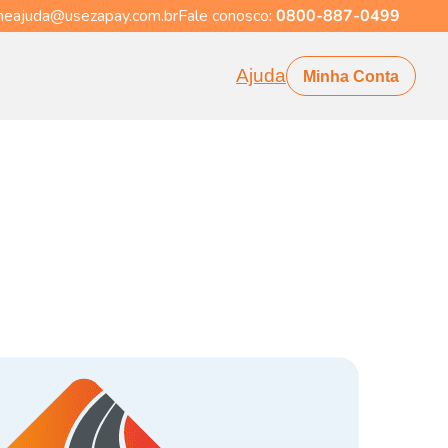
eajuda@usezapay.com.br
Fale conosco:
0800-887-0499
Ajuda
Minha Conta