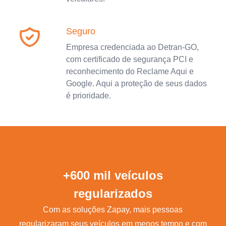
Seguro
Empresa credenciada ao Detran-GO,
com certificado de segurança PCI e
reconhecimento do Reclame Aqui e
Google. Aqui a proteção de seus dados
é prioridade.
+600 mil veículos
regularizados
Com as soluções Zapay, mais pessoas
regularizaram seus veículos em menos tempo e com