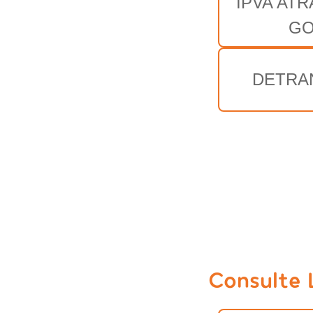
IPVA AT
G
DETRA
Consulte 