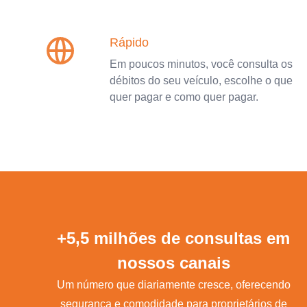
Rápido
Em poucos minutos, você consulta os
débitos do seu veículo, escolhe o que
quer pagar e como quer pagar.
+5,5 milhões de consultas em
nossos canais
Um número que diariamente cresce, oferecendo
segurança e comodidade para proprietários de