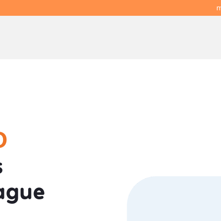
m
O
s
ague