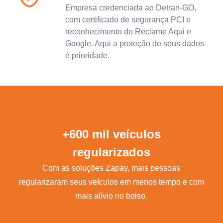
Empresa credenciada ao Detran-GO,
com certificado de segurança PCI e
reconhecimento do Reclame Aqui e
Google. Aqui a proteção de seus dados
é prioridade.
+600 mil veículos
regularizados
Com as soluções Zapay, mais pessoas
regularizaram seus veículos em menos tempo e com
mais alívio no bolso.