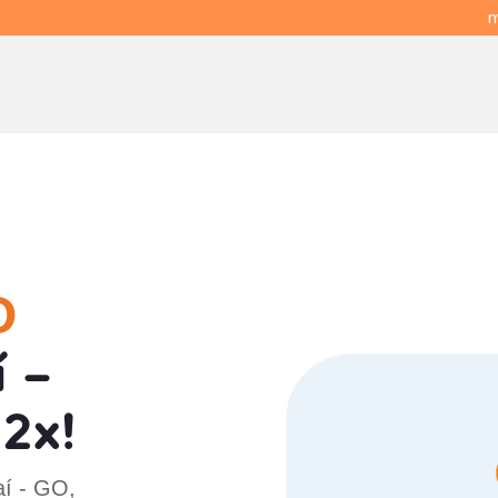
m
O
 -
2x!
aí - GO,