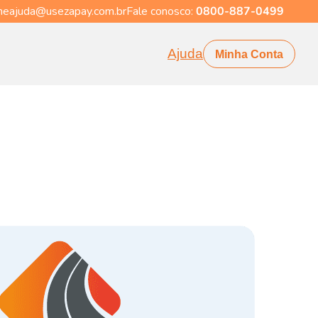
eajuda@usezapay.com.br
Fale conosco:
0800-887-0499
Ajuda
Minha Conta