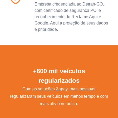
Empresa credenciada ao Detran-GO,
com certificado de segurança PCI e
reconhecimento do Reclame Aqui e
Google. Aqui a proteção de seus dados
é prioridade.
+600 mil veículos
regularizados
Com as soluções Zapay, mais pessoas
regularizaram seus veículos em menos tempo e com
mais alívio no bolso.