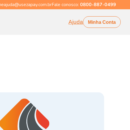
eajuda@usezapay.com.br
Fale conosco:
0800-887-0499
Ajuda
Minha Conta