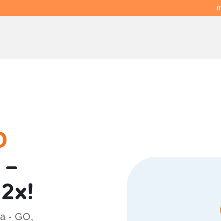
m
O
 -
2x!
ra - GO,