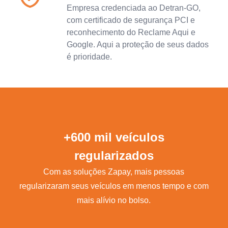
Empresa credenciada ao Detran-GO,
com certificado de segurança PCI e
reconhecimento do Reclame Aqui e
Google. Aqui a proteção de seus dados
é prioridade.
+600 mil veículos
regularizados
Com as soluções Zapay, mais pessoas
regularizaram seus veículos em menos tempo e com
mais alívio no bolso.