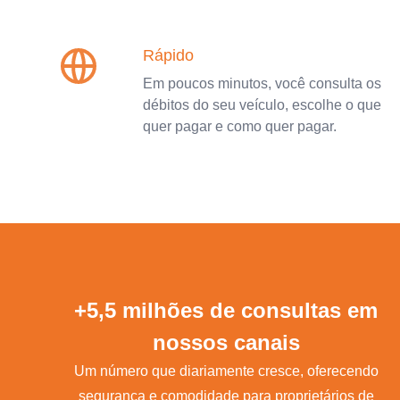
Rápido
Em poucos minutos, você consulta os
débitos do seu veículo, escolhe o que
quer pagar e como quer pagar.
+5,5 milhões de consultas em
nossos canais
Um número que diariamente cresce, oferecendo
segurança e comodidade para proprietários de