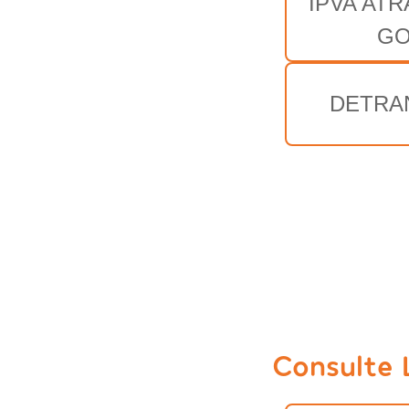
IPVA AT
G
DETRA
Consulte 