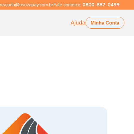
eajuda@usezapay.com.br
Fale conosco:
0800-887-0499
Ajuda
Minha Conta