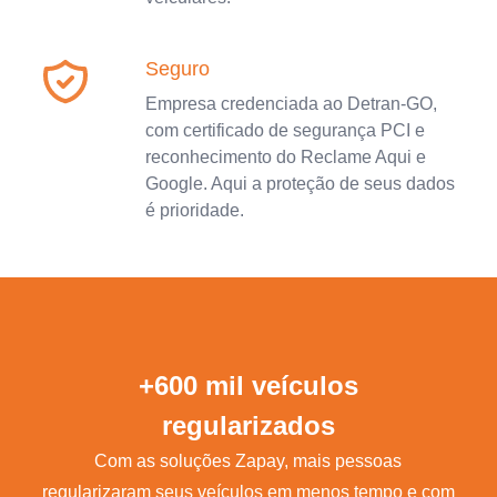
Seguro
Empresa credenciada ao Detran-GO,
com certificado de segurança PCI e
reconhecimento do Reclame Aqui e
Google. Aqui a proteção de seus dados
é prioridade.
+600 mil veículos
regularizados
Com as soluções Zapay, mais pessoas
regularizaram seus veículos em menos tempo e com