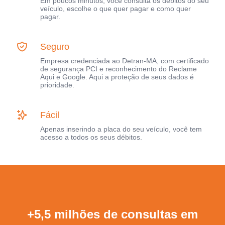
Em poucos minutos, você consulta os débitos do seu
veículo, escolhe o que quer pagar e como quer
pagar.
Seguro
Empresa credenciada ao Detran-MA, com certificado
de segurança PCI e reconhecimento do Reclame
Aqui e Google. Aqui a proteção de seus dados é
prioridade.
Fácil
Apenas inserindo a placa do seu veículo, você tem
acesso a todos os seus débitos.
+5,5 milhões de consultas em