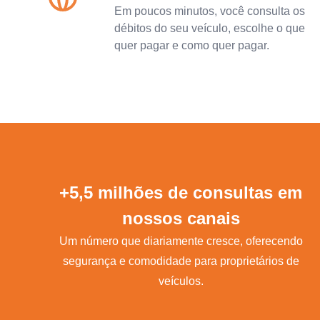
Em poucos minutos, você consulta os
débitos do seu veículo, escolhe o que
quer pagar e como quer pagar.
+5,5 milhões de consultas em
nossos canais
Um número que diariamente cresce, oferecendo
segurança e comodidade para proprietários de
veículos.