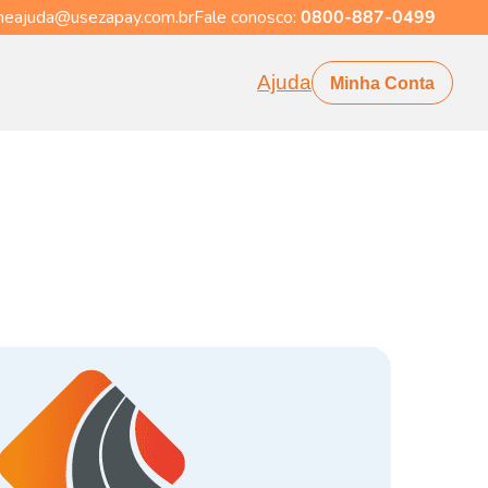
eajuda@usezapay.com.br
Fale conosco:
0800-887-0499
Ajuda
Minha Conta