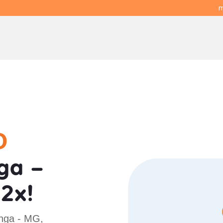
m
O
ga -
2x!
enga - MG,