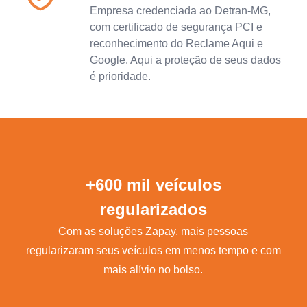
Empresa credenciada ao Detran-MG,
com certificado de segurança PCI e
reconhecimento do Reclame Aqui e
Google. Aqui a proteção de seus dados
é prioridade.
+600 mil veículos
regularizados
Com as soluções Zapay, mais pessoas
regularizaram seus veículos em menos tempo e com
mais alívio no bolso.