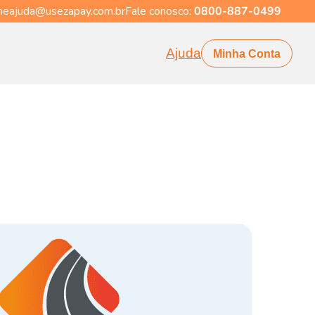
eajuda@usezapay.com.br
Fale conosco:
0800-887-0499
Ajuda
Minha Conta