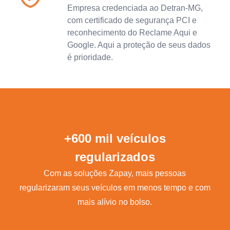
Empresa credenciada ao Detran-MG,
com certificado de segurança PCI e
reconhecimento do Reclame Aqui e
Google. Aqui a proteção de seus dados
é prioridade.
+600 mil veículos
regularizados
Com as soluções Zapay, mais pessoas
regularizaram seus veículos em menos tempo e com
mais alívio no bolso.