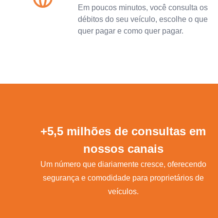
Em poucos minutos, você consulta os
débitos do seu veículo, escolhe o que
quer pagar e como quer pagar.
+5,5 milhões de consultas em
nossos canais
Um número que diariamente cresce, oferecendo
segurança e comodidade para proprietários de
veículos.