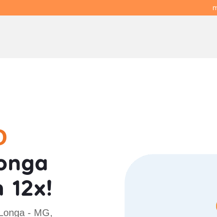
m
O
onga
 12x!
 Longa - MG,