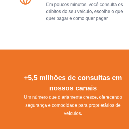
Em poucos minutos, você consulta os
débitos do seu veículo, escolhe o que
quer pagar e como quer pagar.
+5,5 milhões de consultas em
nossos canais
Um número que diariamente cresce, oferecendo
segurança e comodidade para proprietários de
veículos.