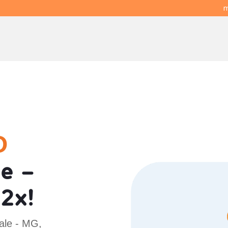
m
O
e -
2x!
ale - MG,