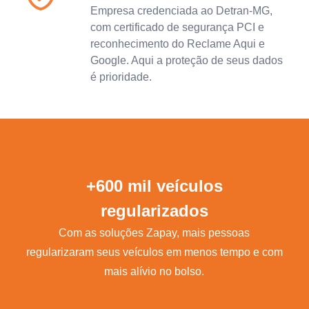
Empresa credenciada ao Detran-MG,
com certificado de segurança PCI e
reconhecimento do Reclame Aqui e
Google. Aqui a proteção de seus dados
é prioridade.
+600 mil veículos
regularizados
Com as soluções Zapay, mais pessoas
regularizaram seus veículos em menos tempo e com
mais alívio no bolso.