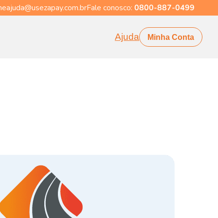
eajuda@usezapay.com.br
Fale conosco:
0800-887-0499
Ajuda
Minha Conta