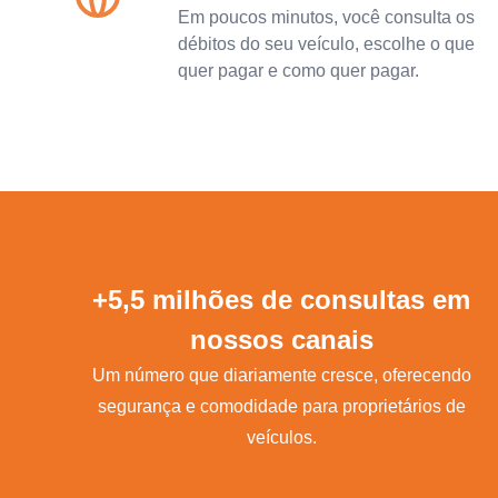
Em poucos minutos, você consulta os
débitos do seu veículo, escolhe o que
quer pagar e como quer pagar.
+5,5 milhões de consultas em
nossos canais
Um número que diariamente cresce, oferecendo
segurança e comodidade para proprietários de
veículos.