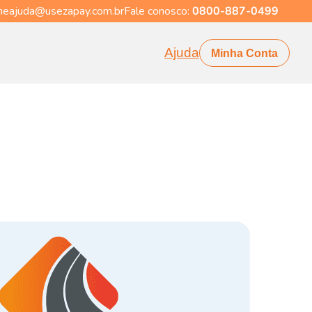
eajuda@usezapay.com.br
Fale conosco:
0800-887-0499
Ajuda
Minha Conta