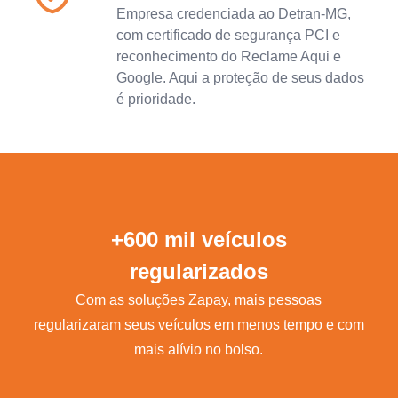
Empresa credenciada ao Detran-MG,
com certificado de segurança PCI e
reconhecimento do Reclame Aqui e
Google. Aqui a proteção de seus dados
é prioridade.
+600 mil veículos
regularizados
Com as soluções Zapay, mais pessoas
regularizaram seus veículos em menos tempo e com
mais alívio no bolso.