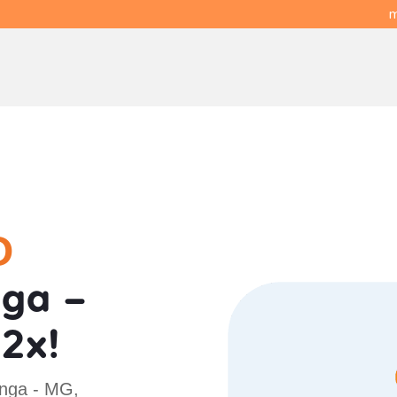
m
O
ga -
2x!
inga - MG,