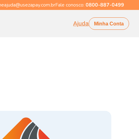
eajuda@usezapay.com.br
Fale conosco:
0800-887-0499
Ajuda
Minha Conta