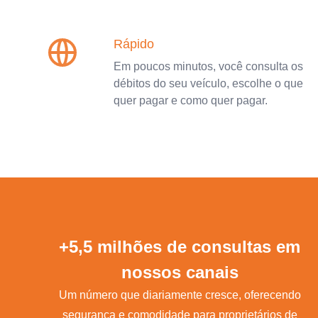
Rápido
Em poucos minutos, você consulta os
débitos do seu veículo, escolhe o que
quer pagar e como quer pagar.
+5,5 milhões de consultas em
nossos canais
Um número que diariamente cresce, oferecendo
segurança e comodidade para proprietários de