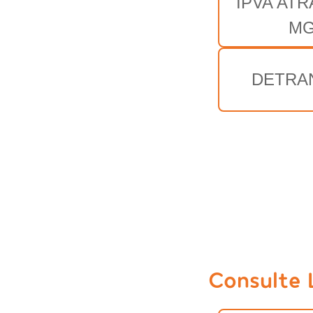
IPVA AT
M
DETRA
Consulte 