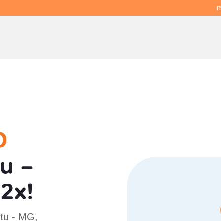
m
O
u -
2x!
atu - MG,