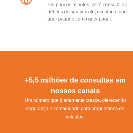
Em poucos minutos, você consulta os
débitos do seu veículo, escolhe o que
quer pagar e como quer pagar.
+5,5 milhões de consultas em
nossos canais
Um número que diariamente cresce, oferecendo
segurança e comodidade para proprietários de
veículos.