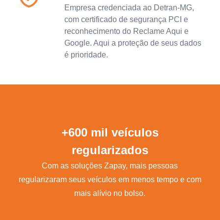
Empresa credenciada ao Detran-MG,
com certificado de segurança PCI e
reconhecimento do Reclame Aqui e
Google. Aqui a proteção de seus dados
é prioridade.
+600 mil veículos
regularizados
Com as soluções Zapay, mais pessoas
regularizaram seus veículos em menos tempo e com
mais alívio no bolso.