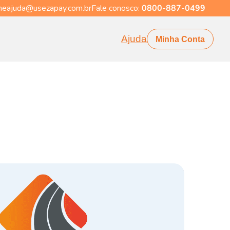
eajuda@usezapay.com.br
Fale conosco:
0800-887-0499
Ajuda
Minha Conta