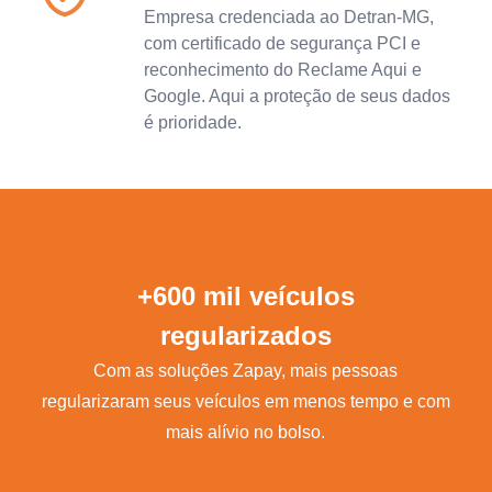
Empresa credenciada ao Detran-MG,
com certificado de segurança PCI e
reconhecimento do Reclame Aqui e
Google. Aqui a proteção de seus dados
é prioridade.
+600 mil veículos
regularizados
Com as soluções Zapay, mais pessoas
regularizaram seus veículos em menos tempo e com
mais alívio no bolso.