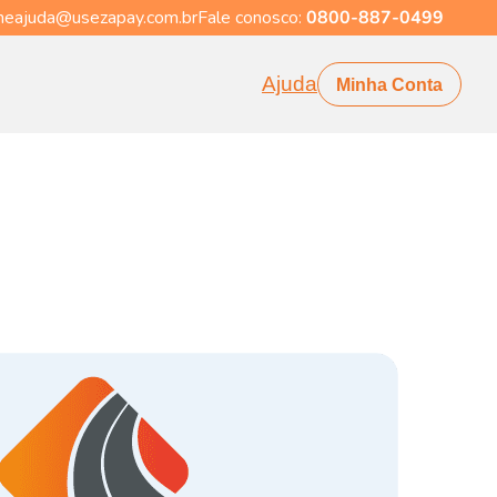
eajuda@usezapay.com.br
Fale conosco:
0800-887-0499
Ajuda
Minha Conta