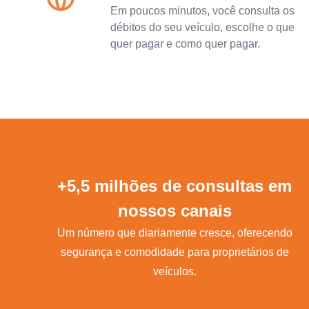
Em poucos minutos, você consulta os
débitos do seu veículo, escolhe o que
quer pagar e como quer pagar.
+5,5 milhões de consultas em
nossos canais
Um número que diariamente cresce, oferecendo
segurança e comodidade para proprietários de
veículos.