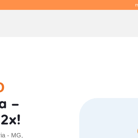
m
O
a -
2x!
ria - MG,