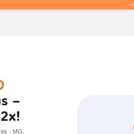
m
O
s -
2x!
ras - MG,