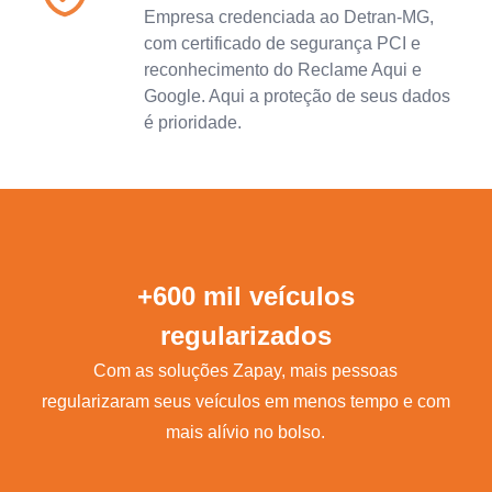
Empresa credenciada ao Detran-MG,
com certificado de segurança PCI e
reconhecimento do Reclame Aqui e
Google. Aqui a proteção de seus dados
é prioridade.
+600 mil veículos
regularizados
Com as soluções Zapay, mais pessoas
regularizaram seus veículos em menos tempo e com
mais alívio no bolso.