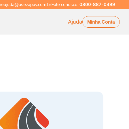
eajuda@usezapay.com.br
Fale conosco:
0800-887-0499
Ajuda
Minha Conta