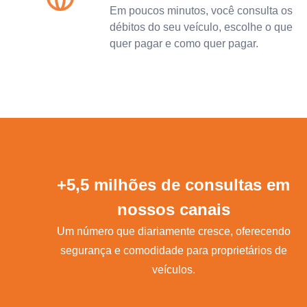
Em poucos minutos, você consulta os
débitos do seu veículo, escolhe o que
quer pagar e como quer pagar.
+5,5 milhões de consultas em
nossos canais
Um número que diariamente cresce, oferecendo
segurança e comodidade para proprietários de
veículos.