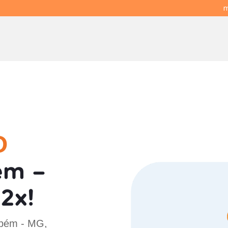
m
O
ém -
2x!
abém - MG,