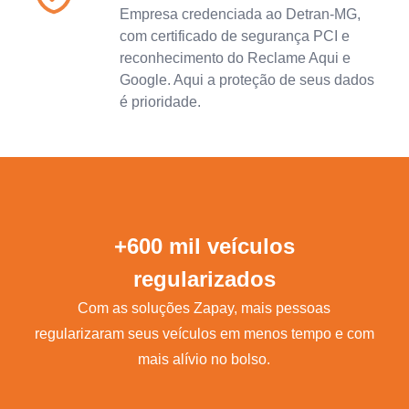
Empresa credenciada ao Detran-MG,
com certificado de segurança PCI e
reconhecimento do Reclame Aqui e
Google. Aqui a proteção de seus dados
é prioridade.
+600 mil veículos
regularizados
Com as soluções Zapay, mais pessoas
regularizaram seus veículos em menos tempo e com
mais alívio no bolso.