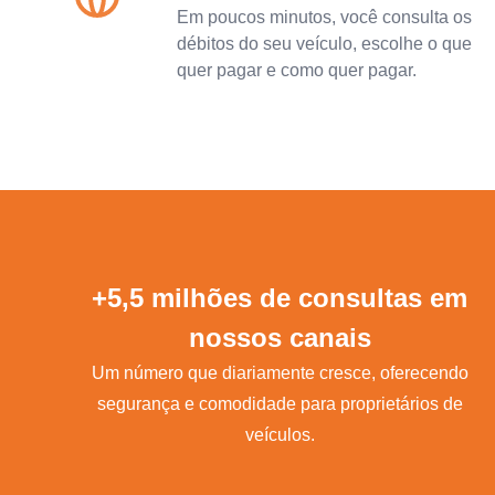
Em poucos minutos, você consulta os
débitos do seu veículo, escolhe o que
quer pagar e como quer pagar.
+5,5 milhões de consultas em
nossos canais
Um número que diariamente cresce, oferecendo
segurança e comodidade para proprietários de
veículos.