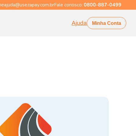
eajuda@usezapay.com.br
Fale conosco:
0800-887-0499
Ajuda
Minha Conta