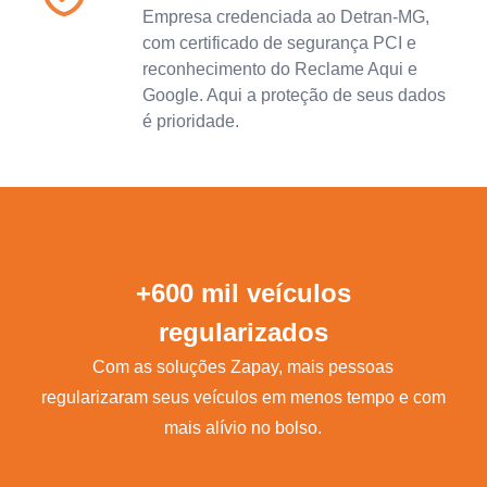
Empresa credenciada ao Detran-MG,
com certificado de segurança PCI e
reconhecimento do Reclame Aqui e
Google. Aqui a proteção de seus dados
é prioridade.
+600 mil veículos
regularizados
Com as soluções Zapay, mais pessoas
regularizaram seus veículos em menos tempo e com
mais alívio no bolso.