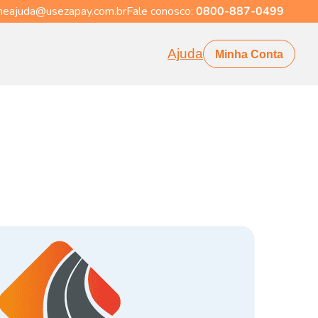
eajuda@usezapay.com.br
Fale conosco:
0800-887-0499
Ajuda
Minha Conta