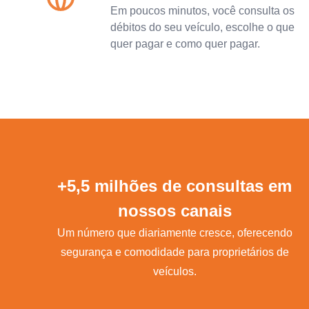
Em poucos minutos, você consulta os
débitos do seu veículo, escolhe o que
quer pagar e como quer pagar.
+5,5 milhões de consultas em
nossos canais
Um número que diariamente cresce, oferecendo
segurança e comodidade para proprietários de
veículos.