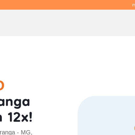
m
O
anga
 12x!
oranga - MG,