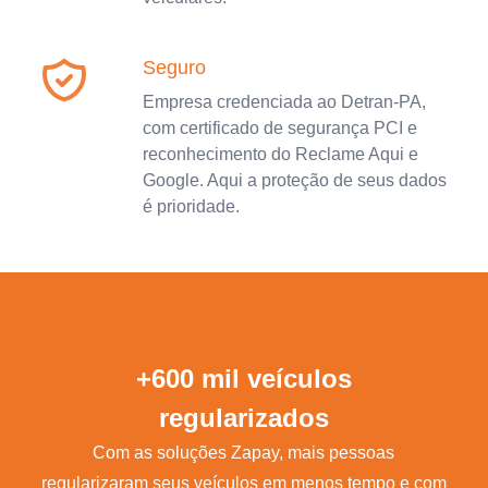
Seguro
Empresa credenciada ao Detran-PA,
com certificado de segurança PCI e
reconhecimento do Reclame Aqui e
Google. Aqui a proteção de seus dados
é prioridade.
+600 mil veículos
regularizados
Com as soluções Zapay, mais pessoas
regularizaram seus veículos em menos tempo e com