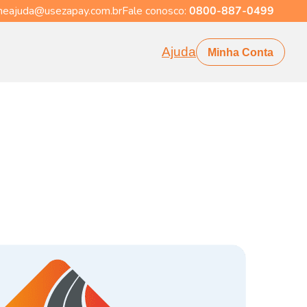
eajuda@usezapay.com.br
Fale conosco:
0800-887-0499
Ajuda
Minha Conta