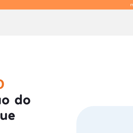
m
O
o do
gue