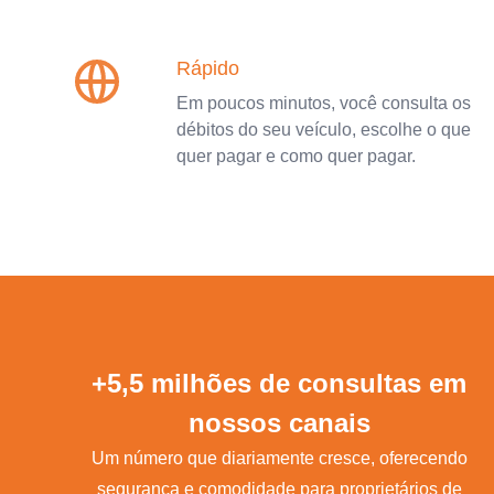
Rápido
Em poucos minutos, você consulta os
débitos do seu veículo, escolhe o que
quer pagar e como quer pagar.
+5,5 milhões de consultas em
nossos canais
Um número que diariamente cresce, oferecendo
segurança e comodidade para proprietários de