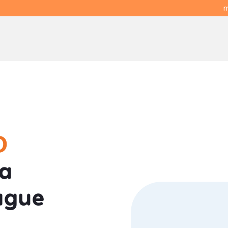
m
O
a
ague