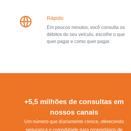
Rápido
Em poucos minutos, você consulta os
débitos do seu veículo, escolhe o que
quer pagar e como quer pagar.
+5,5 milhões de consultas em
nossos canais
Um número que diariamente cresce, oferecendo
segurança e comodidade para proprietários de