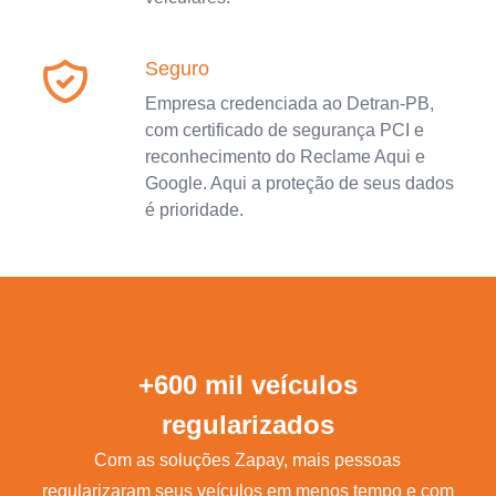
Seguro
Empresa credenciada ao Detran-PB,
com certificado de segurança PCI e
reconhecimento do Reclame Aqui e
Google. Aqui a proteção de seus dados
é prioridade.
+600 mil veículos
regularizados
Com as soluções Zapay, mais pessoas
regularizaram seus veículos em menos tempo e com