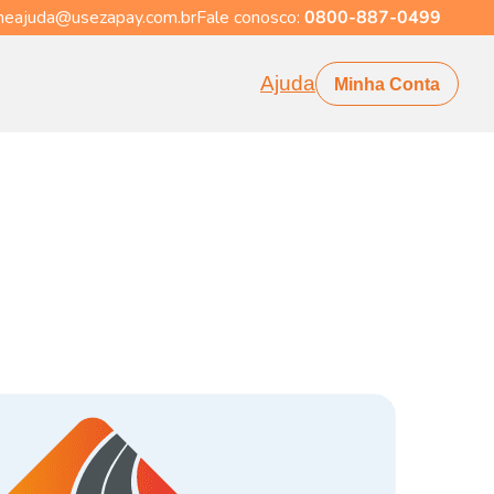
eajuda@usezapay.com.br
Fale conosco:
0800-887-0499
Ajuda
Minha Conta