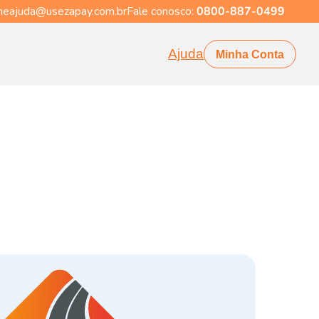
eajuda@usezapay.com.br
Fale conosco:
0800-887-0499
Ajuda
Minha Conta