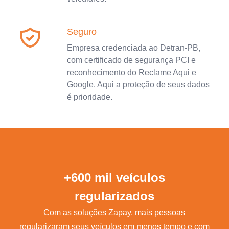
Seguro
Empresa credenciada ao Detran-PB,
com certificado de segurança PCI e
reconhecimento do Reclame Aqui e
Google. Aqui a proteção de seus dados
é prioridade.
+600 mil veículos
regularizados
Com as soluções Zapay, mais pessoas
regularizaram seus veículos em menos tempo e com