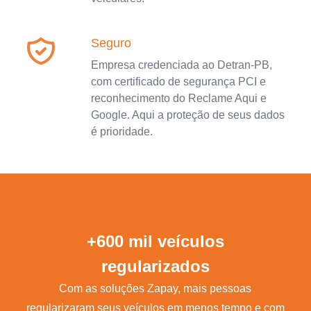
Seguro
Empresa credenciada ao Detran-PB,
com certificado de segurança PCI e
reconhecimento do Reclame Aqui e
Google. Aqui a proteção de seus dados
é prioridade.
+600 mil veículos
regularizados
Com as soluções Zapay, mais pessoas
regularizaram seus veículos em menos tempo e com