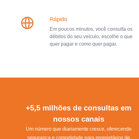
Rápido
Em poucos minutos, você consulta os
débitos do seu veículo, escolhe o que
quer pagar e como quer pagar.
+5,5 milhões de consultas em
nossos canais
Um número que diariamente cresce, oferecendo
segurança e comodidade para proprietários de