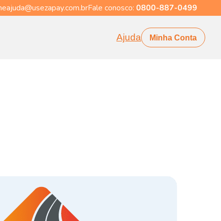
eajuda@usezapay.com.br
Fale conosco:
0800-887-0499
Ajuda
Minha Conta