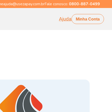
eajuda@usezapay.com.br
Fale conosco:
0800-887-0499
Ajuda
Minha Conta