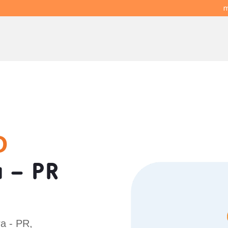
m
O
 - PR
a - PR,