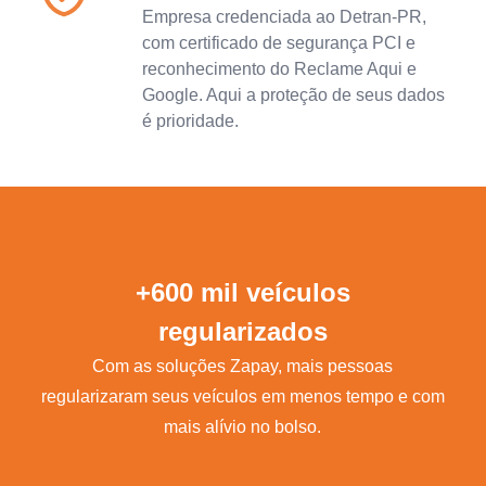
Empresa credenciada ao Detran-PR,
com certificado de segurança PCI e
reconhecimento do Reclame Aqui e
Google. Aqui a proteção de seus dados
é prioridade.
+600 mil veículos
regularizados
Com as soluções Zapay, mais pessoas
regularizaram seus veículos em menos tempo e com
mais alívio no bolso.