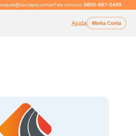
eajuda@usezapay.com.br
Fale conosco:
0800-887-0499
Ajuda
Minha Conta