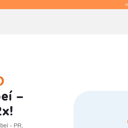
m
O
eí -
x!
beí - PR,