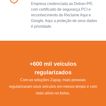
Empresa credenciada ao Detran-PR,
com certificado de segurança PCI e
reconhecimento do Reclame Aqui e
Google. Aqui a proteção de seus dados
é prioridade.
+600 mil veículos
regularizados
Com as soluções Zapay, mais pessoas
regularizaram seus veículos em menos tempo e com
mais alívio no bolso.